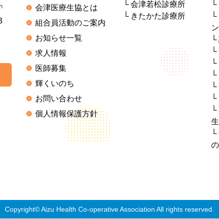
会津若松診療所
会津医療生協とは
きたかた診療所
3
組合員活動のご案内
ン
お知らせ一覧
求人情報
医師募集
輝くいのち
お問い合わせ
個人情報保護方針
生
の
Copyright© Aizu Health Co-operative Association All rights reserved.