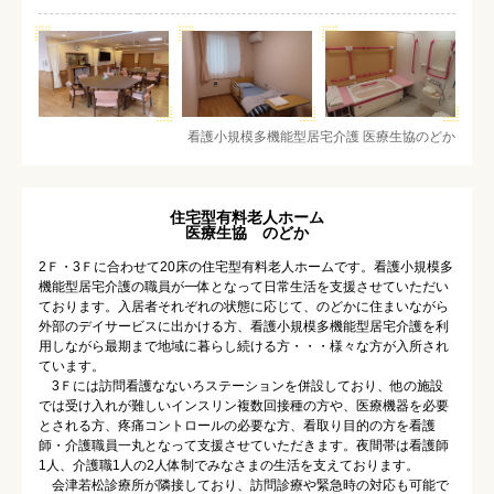
看護小規模多機能型居宅介護 医療生協のどか
住宅型有料老人ホーム
医療生協 のどか
2Ｆ・3Ｆに合わせて20床の住宅型有料老人ホームです。看護小規模多
機能型居宅介護の職員が一体となって日常生活を支援させていただい
ております。入居者それぞれの状態に応じて、のどかに住まいながら
外部のデイサービスに出かける方、看護小規模多機能型居宅介護を利
用しながら最期まで地域に暮らし続ける方・・・様々な方が入所され
ています。
3Ｆには訪問看護なないろステーションを併設しており、他の施設
では受け入れが難しいインスリン複数回接種の方や、医療機器を必要
とされる方、疼痛コントロールの必要な方、看取り目的の方を看護
師・介護職員一丸となって支援させていただきます。夜間帯は看護師
1人、介護職1人の2人体制でみなさまの生活を支えております。
会津若松診療所が隣接しており、訪問診療や緊急時の対応も可能で