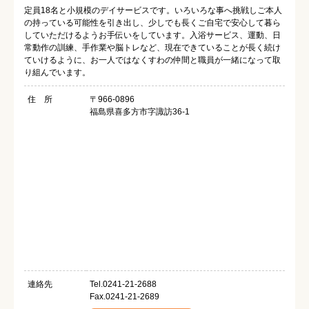
定員18名と小規模のデイサービスです。いろいろな事へ挑戦しご本人
の持っている可能性を引き出し、少しでも長くご自宅で安心して暮ら
していただけるようお手伝いをしています。入浴サービス、運動、日
常動作の訓練、手作業や脳トレなど、現在できていることが長く続け
ていけるように、お一人ではなくすわの仲間と職員が一緒になって取
り組んでいます。
住 所
〒966-0896
福島県喜多方市字諏訪36-1
連絡先
Tel.0241-21-2688
Fax.0241-21-2689