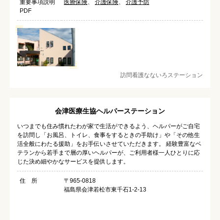
重要事項説明
医療保険
、
介護保険
、
介護予防
PDF
訪問看護なないろステーション
会津医療生協ヘルパーステーション
いつまでも住み慣れたわが家で生活ができるよう、ヘルパーがご自宅
を訪問し「お風呂、トイレ、食事をするときの手助け」や「その他生
活全般にわたる援助」をお手伝いさせていただきます。 経験豊富なベ
テランから若手まで層の厚いヘルパーが、ご利用者様一人ひとりに応
じた決め細やかなサービスを提供します。
住 所
〒965-0818
福島県会津若松市東千石1-2-13