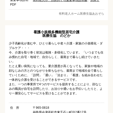
重要事項説明
有料老人ホームあおぞら重要事項説明書
、
別添１
PDF
有料老人ホーム医療生協あおぞら
看護小規模多機能型居宅介護
医療生協 のどか
少子高齢化が進む中、ひとり暮らしや老々介護・家族の小規模化・ダ
ブルケア・・・
今、介護を取り巻く状況は複雑・多様化しています。 「いつまでも住
み慣れた自宅・地域で、自分らしく、最期まで暮らし続けていきた
い」
たとえ重い病気になっても、要介護度が高くなっても、家族や地域の
顔なじみの方とのつながりを保ちながら、最期まで地域社会で暮らし
ていくために、「訪問」「通い」「泊まり」「看護」を組み合わせた
一体的な介護を受けることができるサービスです。
また、一つの事業所で4つのサービスを提供することにより、顔なじ
みの職員が自宅を訪問したり、お泊りや通いをお手伝いしたりと、よ
り一層安心してサービスを受けることができます。
住 所
〒965-0818
福島県会津若松市東千石一町目2番17号