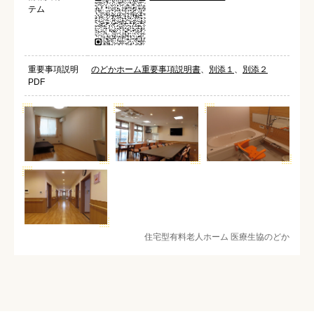
テム
重要事項説明
のどかホーム重要事項説明書
、
別添１
、
別添２
PDF
住宅型有料老人ホーム 医療生協のどか