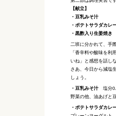
第二部は調理実習で
【献立】
・豆乳みそ汁
・ポテトサラダカレ
・黒酢入り生姜焼き
二班に分かれて、手
「香辛料や酸味を利
いね」と感想を話し
さあ、今日から減塩
しょう。
・豆乳みそ汁
塩分0.
野菜の他、油あげと
・ポテトサラダカレ
プレーンヨーグルト