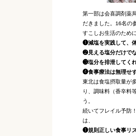
第一部は会喜調剤薬
だきました。16名の
すこしお生活のため
❶減塩を実践して、
❷見える塩分だけで
❸塩分を排泄してく
❹食事療法は無理せ
東北は食塩摂取量が
り、調味料（香辛料
う。
続いてフレイル予防
は、
❶規則正しい食事リ