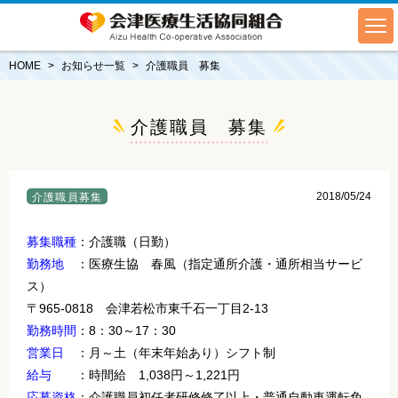
HOME
お知らせ一覧
介護職員 募集
介護職員 募集
2018/05/24
介護職員募集
募集職種
：介護職（日勤）
勤務地
：医療生協 春風（指定通所介護・通所相当サービ
ス）
〒965-0818 会津若松市東千石一丁目2-13
勤務時間
：8：30～17：30
営業日
：月～土（年末年始あり）シフト制
給与
：時間給 1,038円～1,221円
応募資格
：介護職員初任者研修修了以上・普通自動車運転免